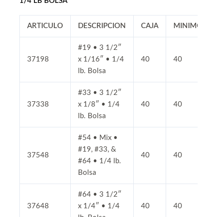
1/4 LB BOLSA
ARTICULO
DESCRIPCION
CAJA
MINIMO
#19 • 3 1/2″
37198
x 1/16″ • 1/4
40
40
lb. Bolsa
#33 • 3 1/2″
37338
x 1/8″ • 1/4
40
40
lb. Bolsa
#54 • Mix •
#19, #33, &
37548
40
40
#64 • 1/4 lb.
Bolsa
#64 • 3 1/2″
37648
x 1/4″ • 1/4
40
40