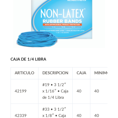
CAJA DE 1/4 LIBRA
ARTICULO
DESCRIPCION
CAJA
MINIMO
#19 • 3 1/2″
42199
x 1/16″ • Caja
40
40
de 1/4 Libra
#33 • 3 1/2″
42339
x 1/8″ • Caja
40
40