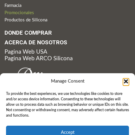
Farmacia
Promocionales
Productos de Silicona
DONDE COMPRAR
ACERCA DE NOSOTROS
Pagina Web USA
Pagina Web ARCO Silicona
Manage Consent
To provide the best experiences, we use technologies like cookies to store
and/or access device information. Consenting to these technologies will
210 Carpenter Dam Road
allow us to process data such as browsing behavior or unique IDs on this site.
Hot Springs, AR 71901 USA
Not consenting or withdrawing consent, may adversely affect certain features
P: 501.262.2700
and functions.
F
T
L
Y
P
Accept
a
w
i
o
i