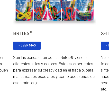
®
BRITES
X-
> LEER MAS
>
en
Son las bandas con actitud Brites® vienen en
Nues
s.
diferentes tallas y colores. Estas son perfectas
fold
 buen
para expresar su creatividad en el trabajo, para
sint
manualidades escolares y como accesorios de
hace
escritorio. caja.
rayo
etc.